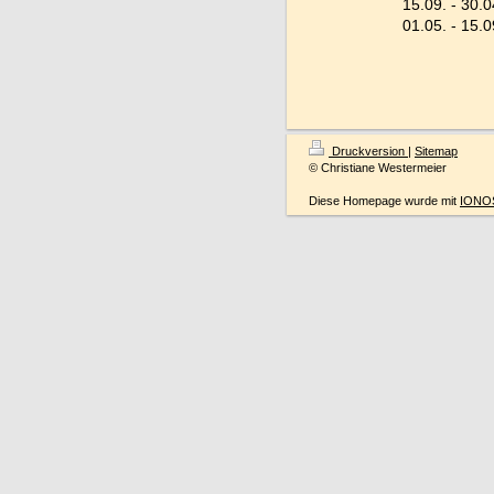
15.09. - 30
01.05. - 15
Druckversion
|
Sitemap
© Christiane Westermeier
Diese Homepage wurde mit
IONOS